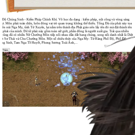
ổ Độ Chúng Sinh - Kiếm Pháp Chính Khí. Võ học đa dạng : kiếm pháp, nội công và vòng sáng
trợ. Môn phái toàn diện, luôn đóng vai trò quan trọng không thể thiếu. Tổng Đà của phái này tọa
 trên núi Nga My, tỉnh Tứ Xuyên, lại nằm trên thánh địa Phật giáo nên lấy tên đó mà đặt thành tên
 phái của mình. Đệ tử phái này gồm toàn nữ giới, phần đông là người xuất gia. Trải qua nhiều
, cũng đã có nhiều Nữ Chưởng Môn tiếp nối nhau dẫn dắt bang chúng, song nổi danh nhất là Diệt
yệt Sư Thái và Chu Chưởng Môn. Một số chiêu thức của Nga My: Từ Hàng Phổ Độ, Phổ Độ
úng Sinh, Tam Nga Tề Huyết, Phong Sương Toái Ảnh,...
m Thêm