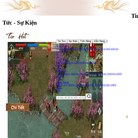
Ti
Tức - Sự Kiện
+
Tin Tức
Sự Kiện
Tính Năng
Cẩm Nang
[
Tin Tức
]
THÔNG BÁO CHÍNH THỨC MỞ TÍNH NĂNG MUA THẺ ADNXU
QUA ĐẠI LÝ
07-17
2026
[
Sự Kiện
]
CHUỖI SỰ KIỆN - GIẢI NHIỆT NGÀY HÈ
06-25
2026
[
Sự Kiện
]
THÔNG BÁO - THÔNG TIN VỀ HOẠT ĐỘNG CÔNG THÀNH CHIẾN
07-08
2026
[
Tính Năng
]
[ĐĂNG KÝ] THAM GIA THỬ NGHIỆM: CÔNG THÀNH CHIẾN
07-02
2026