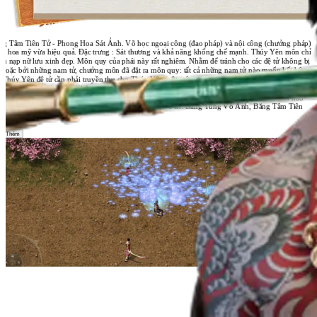
ng Tâm Tiên Tử - Phong Hoa Sát Ảnh. Võ học ngoại công (đao pháp) và nội công (chưởng pháp)
vừa hoa mỹ vừa hiệu quả. Đặc trưng : Sát thương và khả năng khống chế mạnh. Thúy Yên môn chỉ
êu nạp nữ lưu xinh đẹp. Môn quy của phái này rất nghiêm. Nhằm để tránh cho các đệ tử không bị
 hoặc bởi những nam tử, chưởng môn đã đặt ra môn quy: tất cả những nam tử nào muốn kết hôn
i Thúy Yên đệ tử cần phải truyền thụ cho Thúy Yên một môn võ công tuyệt kỹ hoặc một món bảo
t và phải vượt qua “Hoa Khôi trận pháp”. Thúy Yên môn không những võ nghệ cao cường mà
g mạo cũng vạn phần xinh đẹp, chỉ tiếc là họ hành tung thần bí nên xưa nay ít Nam tử hán nào
ợc thỏa niềm mong ước. Một số chiêu thức của Thúy Yên: Băng Tung Vô Ảnh, Băng Tâm Tiên
 Tuyết Ảnh, ...
m Thêm