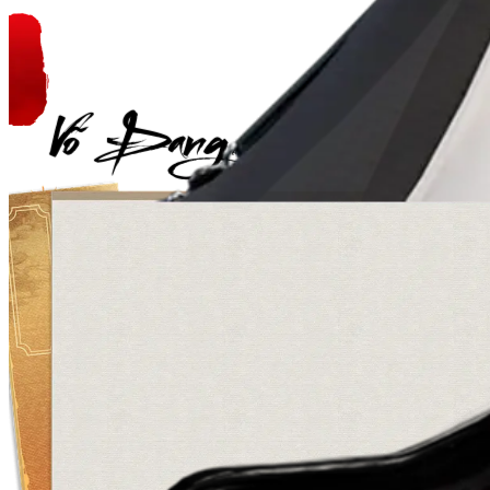
Võ Đang
Hệ Thổ