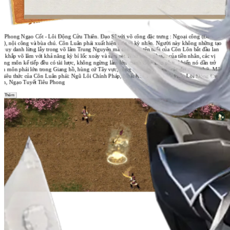
ên Phong Ngạo Cốt - Lôi Động Cửu Thiên. Đạo Sĩ với võ công đặc trưng : Ngoại công (Đao
áp), nội công và bùa chú. Côn Luân phái xuất hiện một vị kỳ nhân. Người này không những tạo
c uy danh lừng lẫy trong võ lâm Trung Nguyên mà còn giúp tên tuổi của Côn Lôn bắt đầu lan
g khắp võ lâm với khả năng kỳ bí lốc xoáy và sấm sét. Nhờ hồng phước của tiền nhân, các vị
ởng môn kế tiếp đều có tài lược, không ngừng làm lớn mạnh Côn Lôn phái, khiến nó dần trở
nh môn phái lớn trong Giang hồ, hùng cứ Tây vực, cùng tranh quyền với các đại môn phái. Một
 chiêu thức của Côn Luân phái: Ngũ Lôi Chính Pháp, Nhất Khí Tam Thanh Phù, Lôi Động Cửu
iên, Ngạo Tuyết Tiêu Phong
m Thêm